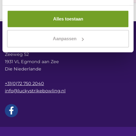
Alles toestaan
Lucky Strike Bowling
Aanpassen
Zeeweg 52
1931 VL Egmond aan Zee
Die Niederlande
+31(0)72 750 2040
info@luckystrikebowling.nl