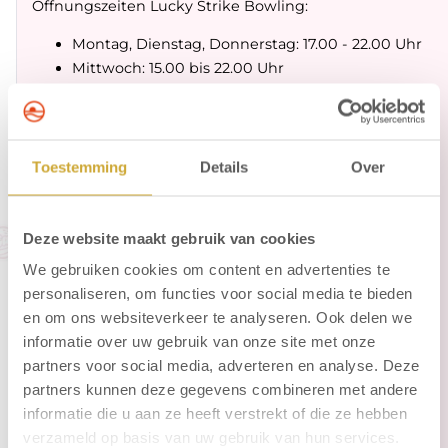
Öffnungszeiten Lucky Strike Bowling:
Montag, Dienstag, Donnerstag: 17.00 - 22.00 Uhr
Mittwoch: 15.00 bis 22.00 Uhr
Freitag: 16.00 bis 23.00 Uhr
Samstag: 13.00 bis 23.00 Uhr
Sonntag: 14.00 bis 22.00 Uhr
Toestemming
Details
Over
Bitte beachten Sie, dass die letzten Startzeiten eine
Stunde vor Schließung liegen.
Deze website maakt gebruik van cookies
Gäste des Hotel Zuiderduin erhalten 5,00 €
Ermäßigung auf die Bahnmiete/Stunde.
We gebruiken cookies om content en advertenties te
Möchten Sie reservieren? Dies kann an der
personaliseren, om functies voor social media te bieden
Hotelrezeption,
online
oder telefonisch +31 72 750
en om ons websiteverkeer te analyseren. Ook delen we
2040.
informatie over uw gebruik van onze site met onze
partners voor social media, adverteren en analyse. Deze
Verfügbarkeit Bowling
partners kunnen deze gegevens combineren met andere
informatie die u aan ze heeft verstrekt of die ze hebben
Lucky Strike Bowling ist an
diesen Tagen
ausgebucht
verzameld op basis van uw gebruik van hun services.