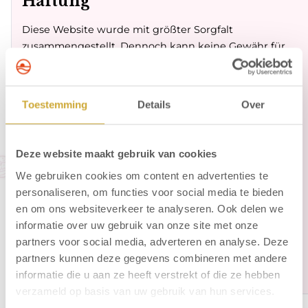
Haftung
Diese Website wurde mit größter Sorgfalt
zusammengestellt. Dennoch kann keine Gewähr für
die Vollständigkeit, Richtigkeit und Aktualität der auf
unseren Seiten bereitgestellten Informationen oder
für Informationen von Dritten auf dieser Website
Toestemming
Details
Over
übernommen werden. Lucky Strike Bowling kann
nicht für den Inhalt dieser Informationen oder für die
Folgen ihrer Verwendung haftbar gemacht werden.
Deze website maakt gebruik van cookies
Aus den Daten auf dieser Site können keine Rechte
We gebruiken cookies om content en advertenties te
abgeleitet werden.
personaliseren, om functies voor social media te bieden
Urheberrecht
en om ons websiteverkeer te analyseren. Ook delen we
informatie over uw gebruik van onze site met onze
Kein Teil dieser Website darf ohne vorherige
partners voor social media, adverteren en analyse. Deze
schriftliche Genehmigung von Lucky Strike Bowling
partners kunnen deze gegevens combineren met andere
reproduziert oder genutzt werden.
informatie die u aan ze heeft verstrekt of die ze hebben
verzameld op basis van uw gebruik van hun services.