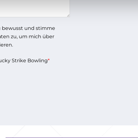
g
bewusst und stimme
aten zu, um mich über
eren.
cky Strike Bowling
*