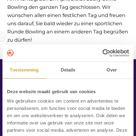
Route
Bowling den ganzen Tag geschlossen. Wir
wünschen allen einen festlichen Tag und freuen
uns darauf, Sie bald wieder zu einer sportlichen
Runde Bowling an einem anderen Tag begrüßen
zu dürfen!
Toestemming
Details
Over
Lucky Strike Bowling
Deze website maakt gebruik van cookies
Zeeweg 52
1931 VL Egmond aan Zee
We gebruiken cookies om content en advertenties te
Die Niederlande
personaliseren, om functies voor social media te bieden
en om ons websiteverkeer te analyseren. Ook delen we
+31(0)72 750 2040
informatie over uw gebruik van onze site met onze
info@luckystrikebowling.nl
partners voor social media, adverteren en analyse. Deze