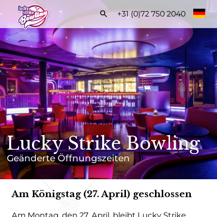
Frontend
+31 (0)72 750 2040
search:
Start
Öffnungszeiten
Tarife
Arrangemente
BUCHEN
Lucky Strike Bowling
Geänderte Öffnungszeiten
Am Königstag (27. April) geschlossen
Häufig gestellte Fragen
Kontakt
Am Montag, den 27. April, bleibt Lucky Strike