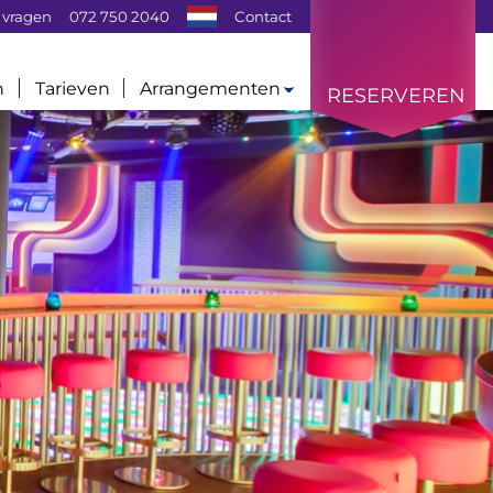
 vragen
072 750 2040
Contact
n
Tarieven
Arrangementen
RESERVEREN