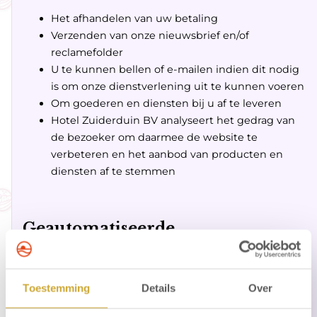
Het afhandelen van uw betaling
Verzenden van onze nieuwsbrief en/of
reclamefolder
U te kunnen bellen of e-mailen indien dit nodig
is om onze dienstverlening uit te kunnen voeren
Om goederen en diensten bij u af te leveren
Hotel Zuiderduin BV analyseert het gedrag van
de bezoeker om daarmee de website te
verbeteren en het aanbod van producten en
diensten af te stemmen
Geautomatiseerde
besluitvorming
Hotel Zuiderduin BV neemt op basis van
Toestemming
Details
Over
geautomatiseerde verwerkingen besluiten over zaken
die (aanzienlijke) gevolgen kunnen hebben voor