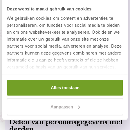
personen. Het gaat hier om besluiten die worden
Deze website maakt gebruik van cookies
genomen door computerprogramma’s of -systemen,
We gebruiken cookies om content en advertenties te
zonder dat daar een mens (bijvoorbeeld een
personaliseren, om functies voor social media te bieden
medewerker van Hotel Zuiderduin BV) tussen zit.
en om ons websiteverkeer te analyseren. Ook delen we
Hotel Zuiderduin BV gebruikt de volgende
informatie over uw gebruik van onze site met onze
computerprogramma’s of -systemen:
partners voor social media, adverteren en analyse. Deze
het CMS systeem waar onze website op draait
partners kunnen deze gegevens combineren met andere
informatie die u aan ze heeft verstrekt of die ze hebben
Hoe lang we persoonsgegevens
verzameld op basis van uw gebruik van hun services.
bewaren
Hotel Zuiderduin BV bewaart uw persoonsgegevens
Alles toestaan
niet langer dan strikt nodig is om de doelen te
realiseren waarvoor uw gegevens worden verzameld.
Wij hanteren een bewaartermijn van 24 maanden
Aanpassen
voor alle persoonsgegevens.
Delen van persoonsgegevens met
derden