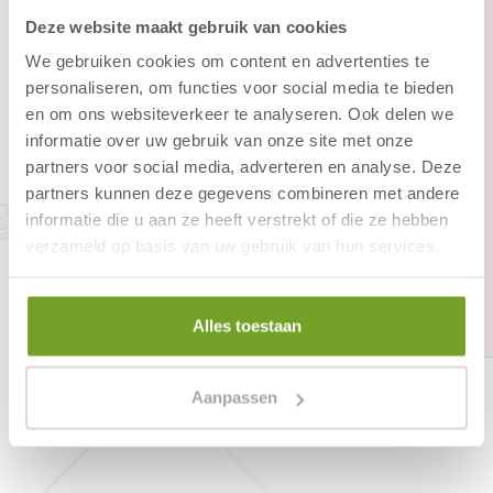
Folgen Sie der A7 Richtung Hoorn. Nehmen Sie die
Deze website maakt gebruik van cookies
Ausfahrt Middenmeer und fahren Sie weiter auf der
N242 in Richtung Alkmaar. Folgen Sie am Kreisverkehr
We gebruiken cookies om content en advertenties te
auch den Schildern Heiloo/Den Helder. Sie befinden
personaliseren, om functies voor social media te bieden
sich jetzt auf der N9 (Umgehungsstraße von Alkmaar).
en om ons websiteverkeer te analyseren. Ook delen we
Biegen Sie an der dritten Ampel (in der Nähe von
informatie over uw gebruik van onze site met onze
Sportpaleis Alkmaar) links ab, Richtung Egmond.
partners voor social media, adverteren en analyse. Deze
Folgen Sie den Schildern nach Egmond aan Zee.
partners kunnen deze gegevens combineren met andere
Biegen Sie an der Ampel bei der Einfahrt nach
informatie die u aan ze heeft verstrekt of die ze hebben
Egmond aan Zee links ab. Folgen Sie dann der
verzameld op basis van uw gebruik van hun services.
Vorfahrtsstraße nach links und folgen Sie den
Schildern „Hotel Zuiderduin“. Sie sehen das Hotel
dann auf der rechten Seite.
Alles toestaan
Aanpassen