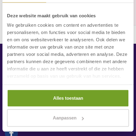
telefonisch via 072 750 2040 of stuur een e-mail
naar
info@luckystrikebowling.nl
.
Deze website maakt gebruik van cookies
We gebruiken cookies om content en advertenties te
personaliseren, om functies voor social media te bieden
en om ons websiteverkeer te analyseren. Ook delen we
informatie over uw gebruik van onze site met onze
partners voor social media, adverteren en analyse. Deze
Lucky Strike Bowling
partners kunnen deze gegevens combineren met andere
informatie die u aan ze heeft verstrekt of die ze hebben
verzameld op basis van uw gebruik van hun services.
Zeeweg 52
1931 VL Egmond aan Zee
Nederland
Alles toestaan
072 750 2040
info@luckystrikebowling.nl
Aanpassen