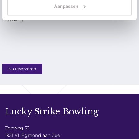
Aanpassen
Akkoord met de Privacy Policy van Lucky Strike
Bowling
*
Nu reserveren
Lucky Strike Bowling
Zeeweg 52
1931 VL Egmond aan Zee