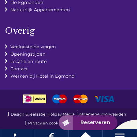
De Egmonden
Natuurlijk Appartementen
Overig
Veelgestelde vragen
Openingstijden
Locatie en route
Contact
Werken bij Hotel in Egmond
Design & realisatie: Holiday Media
Algemene voorwaarden
Privacy en cookies
Disclaimer
Sitemap
local_phone