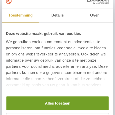
Gewenst aantal bowlingbanen
Toestemming
Details
Over
Deze website maakt gebruik van cookies
Opmerkingen
We gebruiken cookies om content en advertenties te
personaliseren, om functies voor social media te bieden
en om ons websiteverkeer te analyseren. Ook delen we
informatie over uw gebruik van onze site met onze
partners voor social media, adverteren en analyse. Deze
partners kunnen deze gegevens combineren met andere
informatie die u aan ze heeft verstrekt of die ze hebben
verzameld op basis van uw gebruik van hun services.
Ik ben op de hoogte van de inhoud van de
Privacy
Policy
en geef hierbij toestemming voor het gebruik
Alles toestaan
van mijn persoonsgegevens om contact met mij op
te nemen over mijn reservering.