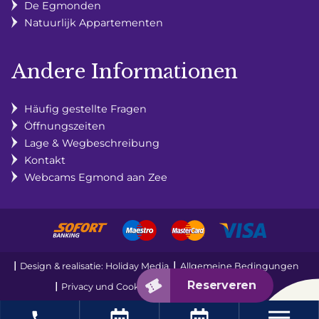
De Egmonden
Natuurlijk Appartementen
Andere Informationen
Häufig gestellte Fragen
Öffnungszeiten
Lage & Wegbeschreibung
Kontakt
Webcams Egmond aan Zee
Design & realisatie: Holiday Media
Allgemeine Bedingungen
Privacy und Cookies
Disclaimer
Sitemap
local_phone