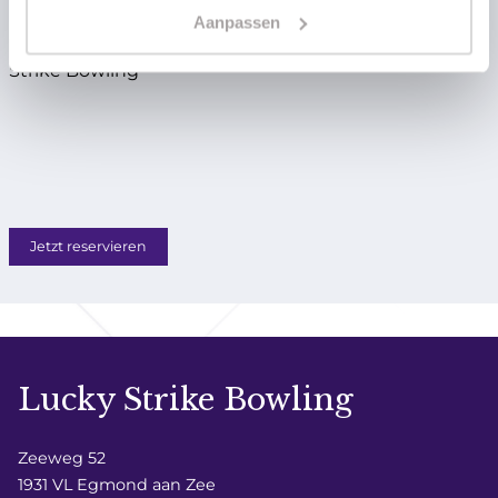
Aanpassen
Ich stimme den Datenschutzerklärung von Lucky
Strike Bowling
*
Jetzt reservieren
Lucky Strike Bowling
Zeeweg 52
1931 VL Egmond aan Zee