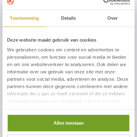
Gewünschte Anzahl von Bowlingbahnen
Toestemming
Details
Over
Deze website maakt gebruik van cookies
Bemerkungen
We gebruiken cookies om content en advertenties te
personaliseren, om functies voor social media te bieden
en om ons websiteverkeer te analyseren. Ook delen we
informatie over uw gebruik van onze site met onze
partners voor social media, adverteren en analyse. Deze
partners kunnen deze gegevens combineren met andere
informatie die u aan ze heeft verstrekt of die ze hebben
verzameld op basis van uw gebruik van hun services.
Ich bin mir des Inhalts der
Datenschutzerklärung
bewusst und stimme hiermit der Verwendung
Alles toestaan
meiner persönlichen Daten zu, um mich über meine
Frage oder meinen Kommentar zu informieren.