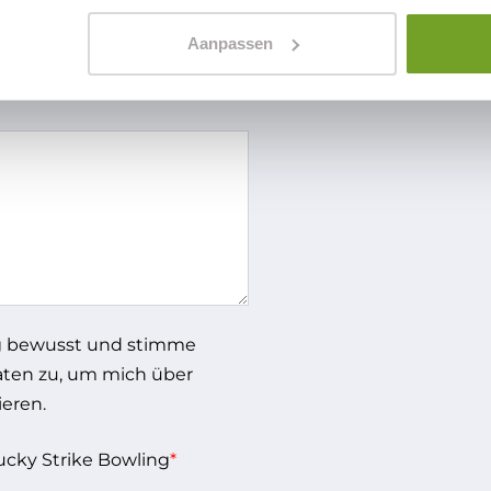
Aanpassen
g
bewusst und stimme
aten zu, um mich über
eren.
cky Strike Bowling
*