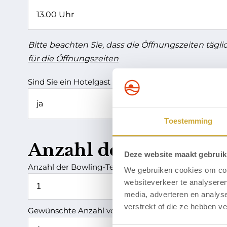
Bitte beachten Sie, dass die Öffnungszeiten täglic
für die Öffnungszeiten
Sind Sie ein Hotelgast im Hotel Zuiderduin?
Toestemming
Anzahl der Teilnehm
Deze website maakt gebruik
Anzahl der Bowling-Teilnehmer
We gebruiken cookies om cont
websiteverkeer te analyseren
media, adverteren en analys
verstrekt of die ze hebben v
Gewünschte Anzahl von Bowlingbahnen