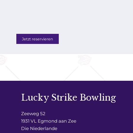
Jetzt reservieren
Lucky Strike Bowling
Zeeweg 52
1931 VL Egmond aan Zee
Die Niederlande