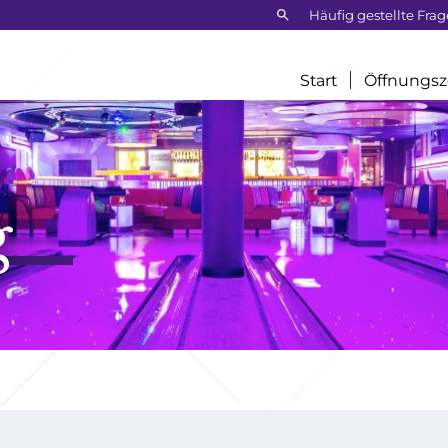
Frontend
Häufig gestellte Fra
search:
Start
Öffnungsz
g