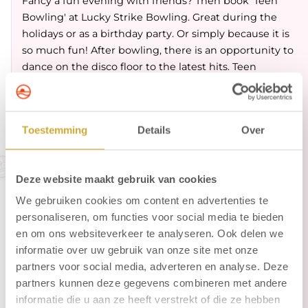
Fancy a fun evening with friends? Then book 'Teen
Bowling' at Lucky Strike Bowling. Great during the
holidays or as a birthday party. Or simply because it is
so much fun! After bowling, there is an opportunity to
dance on the disco floor to the latest hits. Teen
bowling also includes soft drinks and chips. Would you
prefer something else than chips? These are the
options:
Toestemming
Details
Over
Soft drink & chips
Soft drink & fries with mayonnaise and ketchup
+ € 3,50 p.p. (option A)
Deze website maakt gebruik van cookies
Soft drink & fries with mayonnaise, ketchup and 1
We gebruiken cookies om content en advertenties te
snack (frikandel*, croquette, or cheese soufflé) +
personaliseren, om functies voor social media te bieden
€ 4,50 p.p. (option B)
en om ons websiteverkeer te analyseren. Ook delen we
informatie over uw gebruik van onze site met onze
Teen Bowling takes about 2 hours, for children from 12
partners voor social media, adverteren en analyse. Deze
to 17 years, minimum 4 persons per lane.
partners kunnen deze gegevens combineren met andere
* Meat snack
informatie die u aan ze heeft verstrekt of die ze hebben