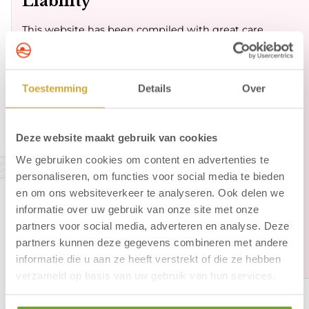
Liability
This website has been compiled with great care.
Nevertheless, no guarantees can be given regarding
the completeness, accuracy or topicality of the
information from our website or from information
Toestemming
Details
Over
from third parties on this site. Lucky Strike Bowling
cannot be held liable for the content of this
information or for the consequences of its use. No
Deze website maakt gebruik van cookies
rights can be derived from the data as shown on this
We gebruiken cookies om content en advertenties te
site.
personaliseren, om functies voor social media te bieden
Copyright
en om ons websiteverkeer te analyseren. Ook delen we
informatie over uw gebruik van onze site met onze
No part of this website may be reproduced or used
partners voor social media, adverteren en analyse. Deze
without prior written permission from Lucky Strike
partners kunnen deze gegevens combineren met andere
Bowling.
informatie die u aan ze heeft verstrekt of die ze hebben
verzameld op basis van uw gebruik van hun services.