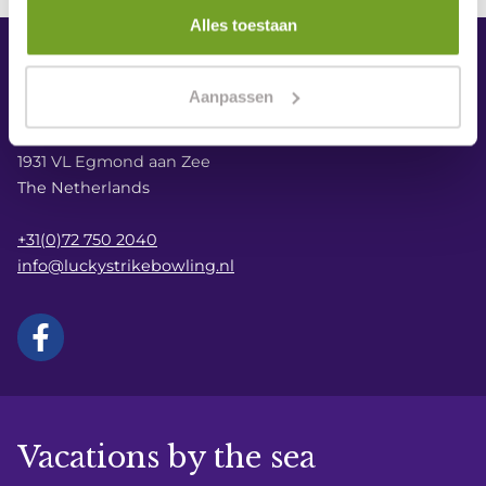
Alles toestaan
Lucky Strike Bowling
Aanpassen
Zeeweg 52
1931 VL Egmond aan Zee
The Netherlands
+31(0)72 750 2040
info@luckystrikebowling.nl
Vacations by the sea